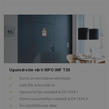
Ugunsdrošie vārti RIPO IMF T30
Durvis izmantošanai iekštelpās
Liels RAL krāsu klāsts
Ugunsizturīgs saskaņā ar EN 1634-1
Dūmu necaurlaidīgs saskaņā ar EN 1634-3
Īss uzstādīšanas laiks