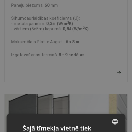
Paneļu biezums:
60 mm
Siltumcaurlaidības koeficients (U):
2
- metāla panelim:
0,35 (W/m
K)
2
- vārtiem (5x5m) kopumā:
0,84 (W/m
K)
Maksimālais Plat. x Augst.:
6 x 8 m
Izgatavošanas termiņš:
8 - 9 nedēļas
Šajā tīmekļa vietnē tiek