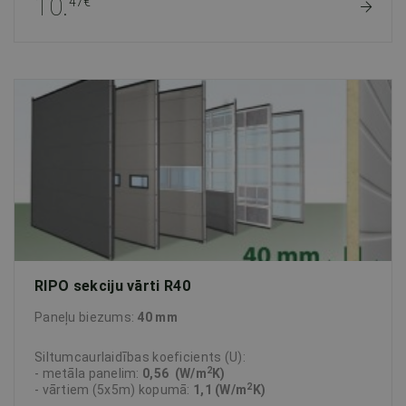
10.
47€
RIPO sekciju vārti R40
Paneļu biezums:
40 mm
Siltumcaurlaidības koeficients (U):
2
- metāla panelim:
0,56 (W/m
K)
2
- vārtiem (5x5m) kopumā:
1,1 (W/m
K)