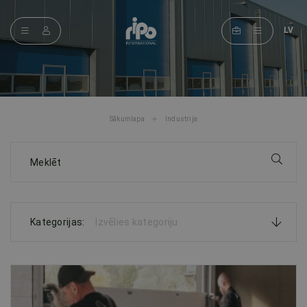
LV
Sākumlapa
Industrija
Kategorijas:
Izvēlies kategoriju