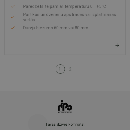
Paredzēts telpām ar temperatūru 0... +5 'C
Pārtikas un dzērienu apstrādes vai izplatīšanas
vietās
Durvju biezums 60 mm vai 80 mm
1
2
Tavas dzīves komforts!