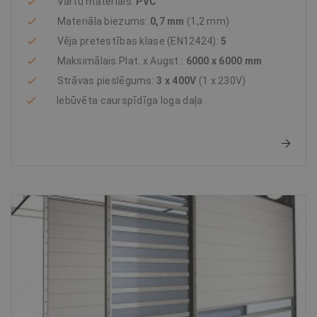
Vārtu materiāls:
PVC
Materiāla biezums:
0,7 mm
(1,2 mm)
Vēja pretestības klase (EN12424):
5
Maksimālais Plat. x Augst.:
6000 x 6000 mm
Strāvas pieslēgums:
3 x 400V
(1 x 230V)
Iebūvēta caurspīdīga loga daļa