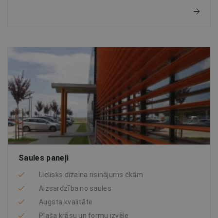
Saules paneļi
Lielisks dizaina risinājums ēkām
Aizsardzība no saules
Augsta kvalitāte
Plaša krāsu un formu izvēle