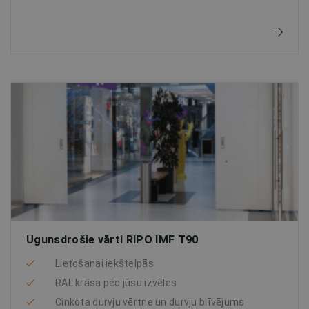
Ugunsdrošie vārti RIPO IMF T90
Lietošanai iekštelpās
RAL krāsa pēc jūsu izvēles
Cinkota durvju vērtne un durvju blīvējums