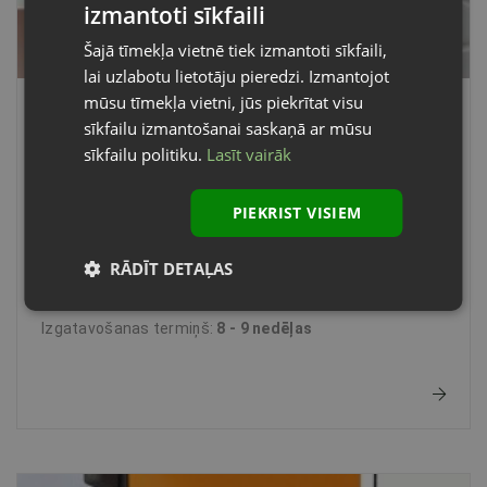
izmantoti sīkfaili
LATVIAN
Šajā tīmekļa vietnē tiek izmantoti sīkfaili,
ENGLISH
lai uzlabotu lietotāju pieredzi. Izmantojot
mūsu tīmekļa vietni, jūs piekrītat visu
RIPO sekciju vārti R80
sīkfailu izmantošanai saskaņā ar mūsu
Paneļu biezums:
80 mm
sīkfailu politiku.
Lasīt vairāk
Siltumcaurlaidības koeficients (U):
PIEKRIST VISIEM
2
- metāla panelim:
0,25 (W/m
K)
2
- vārtiem (5x5m) kopumā:
0,49 (W/m
K)
RĀDĪT DETAĻAS
Maksimālais Plat. x Augst.:
6 x 8 m
Izgatavošanas termiņš:
8 - 9 nedēļas