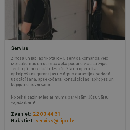
Serviss
Zinoša un labi aprīkota RIPO servisa komanda veic
izbraukumus un servisa apkalpošanu visā Latvijas
teritorijā. Individuāla, kvalificēta un operatīva
apkalpošana garantijas un ārpus garantijas periodā:
uzstādīšana, apsekošana, konsultācijas, apkopes un
bojājumu novēršana.
Noteikti sazinieties ar mums par visām Jūsu vārtu
vajadzībām!
Zvaniet:
22 00 44 31
Rakstiet:
serviss@ripo.lv