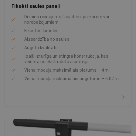
Fiksēti saules paneļi
Dizaina risinājums fasādēm, pārkarēm vai
norobežojumiem
Fiksētās lameles
Aizsardzība no saules
Augsta kvalitāte
Īpaši izturīga un stingra konstrukcija, kas
veidota no ekstrudēta alumīnija
Viena moduļa maksimālais platums – 4 m
Viena moduļa maksimālais augstums – 6,02 m