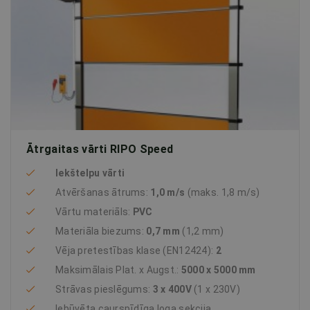
Ātrgaitas vārti RIPO Speed
Iekštelpu vārti
Atvēršanas ātrums:
1,0 m/s
(maks. 1,8 m/s)
Vārtu materiāls:
PVC
Materiāla biezums:
0,7 mm
(1,2 mm)
Vēja pretestības klase (EN12424):
2
Maksimālais Plat. x Augst.:
5000 x 5000 mm
Strāvas pieslēgums:
3 x 400V
(1 x 230V)
Iebūvēta caurspīdīga loga sekcija