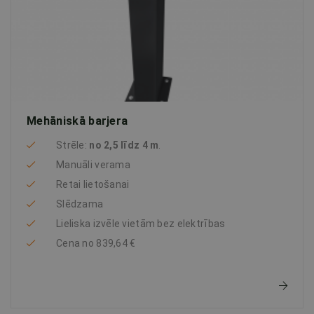
Mehāniskā barjera
Strēle:
no 2,5 līdz 4 m
.
Manuāli verama
Retai lietošanai
Slēdzama
Lieliska izvēle vietām bez elektrības
Cena no 839,64 €