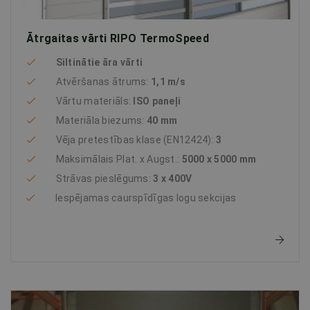
Ātrgaitas vārti RIPO TermoSpeed
Siltinātie āra vārti
Atvēršanas ātrums:
1,1 m/s
Vārtu materiāls:
ISO paneļi
Materiāla biezums:
40 mm
Vēja pretestības klase (EN12424):
3
Maksimālais Plat. x Augst.:
5000 x 5000 mm
Strāvas pieslēgums:
3 x 400V
Iespējamas caurspīdīgas logu sekcijas