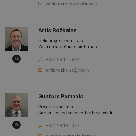
voldemars.reizins@ripo.lv
Artis Rožkalns
Lielo projektu vadītājs
Vārti un kraušanas sistēmas
+371 29 114 884
artis.rozkalns@ripo.lv
Guntars Pampals
Projektu vadītājs
Garāžu, industriālie un teritoriju vārti
+371 29 156 337