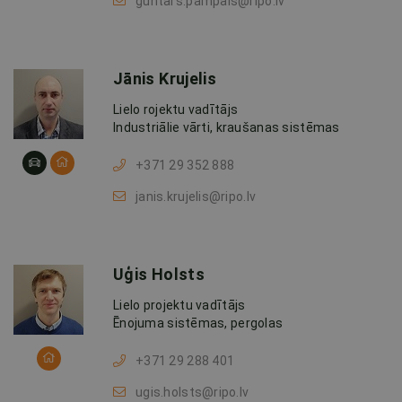
guntars.pampals@ripo.lv
Jānis Krujelis
Lielo rojektu vadītājs
Industriālie vārti, kraušanas sistēmas
+371 29 352 888
janis.krujelis@ripo.lv
Uģis Holsts
Lielo projektu vadītājs
Ēnojuma sistēmas, pergolas
+371 29 288 401
ugis.holsts@ripo.lv