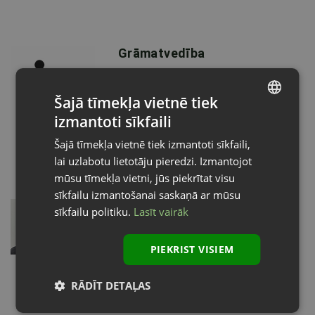
Grāmatvedība
Grāmatvedības nodaļa
Norēķini, līgumi
Šajā tīmekļa vietnē tiek
izmantoti sīkfaili
+371 20 227 791
LATVIAN
Šajā tīmekļa vietnē tiek izmantoti sīkfaili,
rekini@ripo.lv
ENGLISH
lai uzlabotu lietotāju pieredzi. Izmantojot
mūsu tīmekļa vietni, jūs piekrītat visu
sīkfailu izmantošanai saskaņā ar mūsu
Edgars Brants
sīkfailu politiku.
Lasīt vairāk
Pārdošanas administrators
Vārti, ķieģeļflīzes un jumta segumi
PIEKRIST VISIEM
+371 29 107 553
RĀDĪT DETAĻAS
edgars.brants@ripo.lv