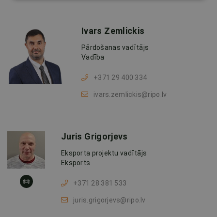
Ivars Zemlickis
Pārdošanas vadītājs
Vadība
+371 29 400 334
ivars.zemlickis@ripo.lv
Juris Grigorjevs
Eksporta projektu vadītājs
Eksports
+371 28 381 533
juris.grigorjevs@ripo.lv