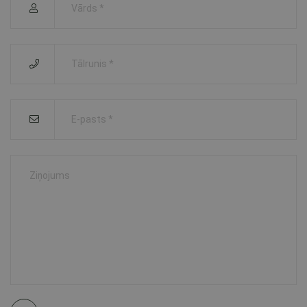
Vārds *
Tālrunis *
E-pasts *
Ziņojums