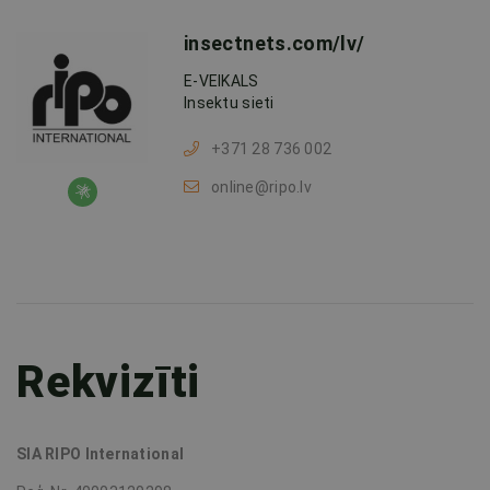
insectnets.com/lv/
E-VEIKALS
Insektu sieti
+371 28 736 002
online@ripo.lv
Rekvizīti
SIA RIPO International