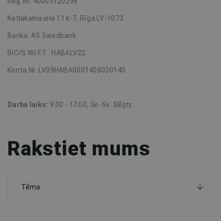
Reģ. Nr. 40003120298
Katlakalna iela 11 k-7, Rīga LV-1073
Banka: AS Swedbank
BIC/S.W.I.F.T.: HABALV22
Konta Nr. LV09HABA0001408030140
Darba laiks:
9:00 - 17:00, Se.-Sv. Slēgts
Rakstiet mums
Tēma