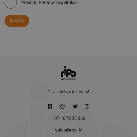
Piekrītu Privātuma politikai
Nosūtīt
Tavas dzīves komforts!
+371 67 805 066
sales@ripo.lv