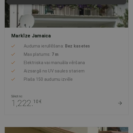
Markīze Jamaica
Auduma ierullēšana:
Bez kasetes
Max platums:
7 m
Elektriska vai manuāla vēršana
Aizsargā no UV saules stariem
Plaša 150 audumu izvēle
Sākot no:
1,222.
10 €