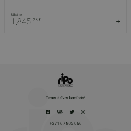
Sākot no:
1,845.
25 €
Tavas dzīves komforts!
+371 67 805 066