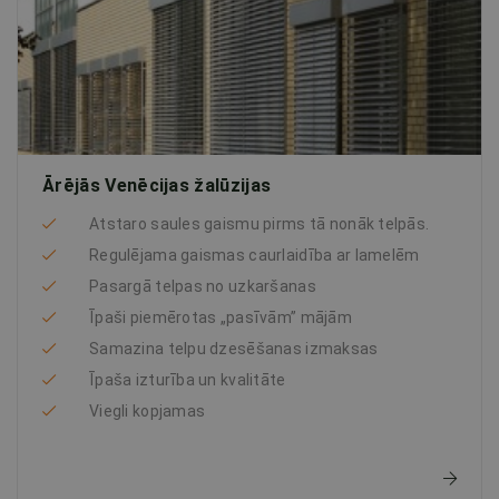
Ārējās Venēcijas žalūzijas
Atstaro saules gaismu pirms tā nonāk telpās.
Regulējama gaismas caurlaidība ar lamelēm
Pasargā telpas no uzkaršanas
Īpaši piemērotas „pasīvām” mājām
Samazina telpu dzesēšanas izmaksas
Īpaša izturība un kvalitāte
Viegli kopjamas