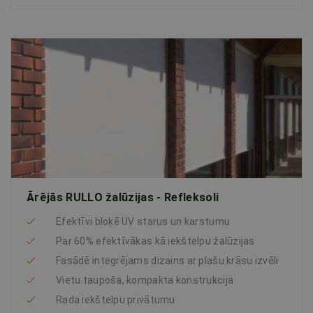
Ārējās RULLO žalūzijas - Refleksoli
Efektīvi bloķē UV starus un karstumu
Par 60% efektīvākas kā iekštelpu žalūzijas
Fasādē integrējams dizains ar plašu krāsu izvēli
Vietu taupoša, kompakta konstrukcija
Rada iekštelpu privātumu