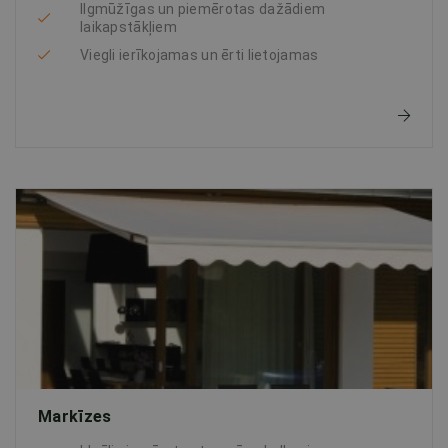
Ilgmūžīgas un piemērotas dažādiem
laikapstākļiem
Viegli ierīkojamas un ērti lietojamas
Markīzes