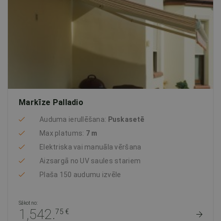
Markīze Palladio
Auduma ierullēšana:
Puskasetē
Max platums:
7 m
Elektriska vai manuāla vēršana
Aizsargā no UV saules stariem
Plaša 150 audumu izvēle
Sākot no:
1,542.
75 €