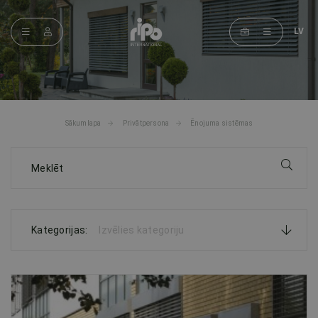
LV
Sākumlapa
Privātpersona
Ēnojuma sistēmas
Kategorijas:
Izvēlies kategoriju