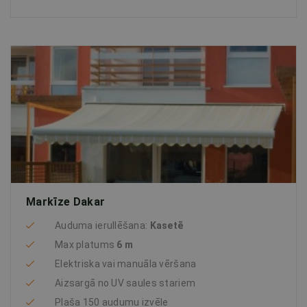
Markīze Dakar
Auduma ierullēšana:
Kasetē
Max platums
6 m
Elektriska vai manuāla vēršana
Aizsargā no UV saules stariem
Plaša 150 audumu izvēle