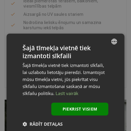
Ideāli piemērotas terasēm, balkoniem,
viesmīlības telpām
Aizsargā no UV saules stariem
Nodrošina lielisku ēnojumu un samazina
karstumu iekštelpās
Veramas manuāli vai ar elektropiedziņu
Plaša 150 audumu izvēle
Šajā tīmekļa vietnē tiek
Ilgmūžīga un izturīga konstrukcija
izmantoti sīkfaili
LATVIAN
Max platums 7 m, Max izbīde 3,6 m
Šajā tīmekļa vietnē tiek izmantoti sīkfaili,
ENGLISH
lai uzlabotu lietotāju pieredzi. Izmantojot
mūsu tīmekļa vietni, jūs piekrītat visu
sīkfailu izmantošanai saskaņā ar mūsu
sīkfailu politiku.
Lasīt vairāk
PIEKRIST VISIEM
RĀDĪT DETAĻAS