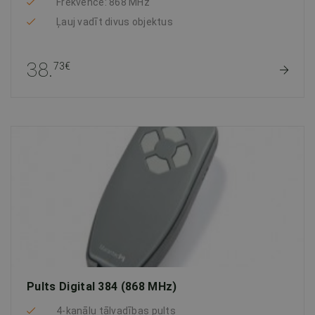
Frekvence: 868 MHz
Ļauj vadīt divus objektus
38.
73€
Pults Digital 384 (868 MHz)
4-kanālu tālvadības pults