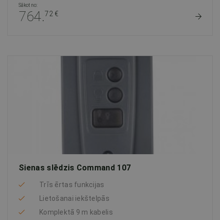
Sākot no:
764.
72 €
Sienas slēdzis Command 107
Trīs ērtas funkcijas
Lietošanai iekštelpās
Komplektā 9 m kabelis