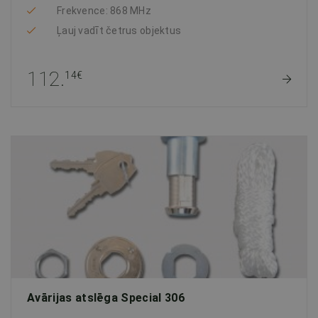
Frekvence: 868 MHz
Ļauj vadīt četrus objektus
112.
14€
Avārijas atslēga Special 306