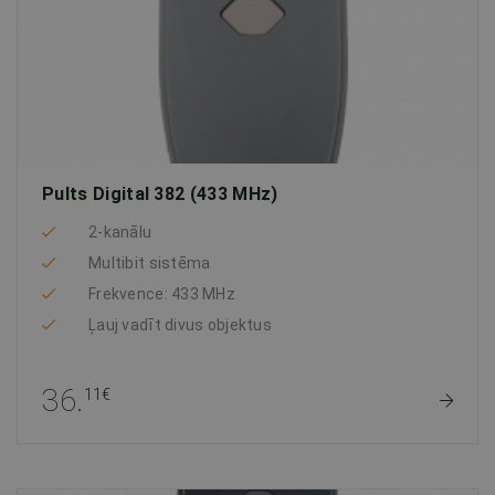
Pults Digital 382 (433 MHz)
2-kanālu
Multibit sistēma
Frekvence: 433 MHz
Ļauj vadīt divus objektus
36.
11€