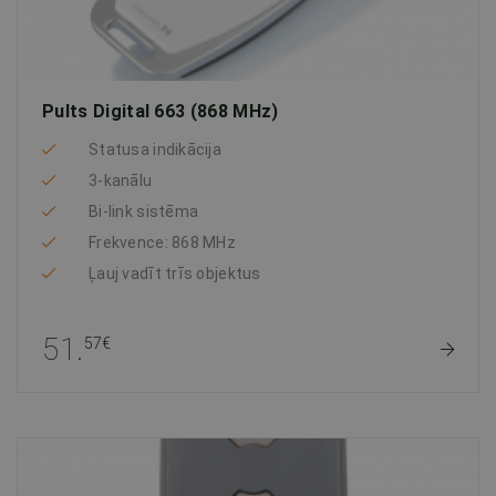
Pults Digital 663 (868 MHz)
Statusa indikācija
3-kanālu
Bi-link sistēma
Frekvence: 868 MHz
Ļauj vadīt trīs objektus
51.
57€