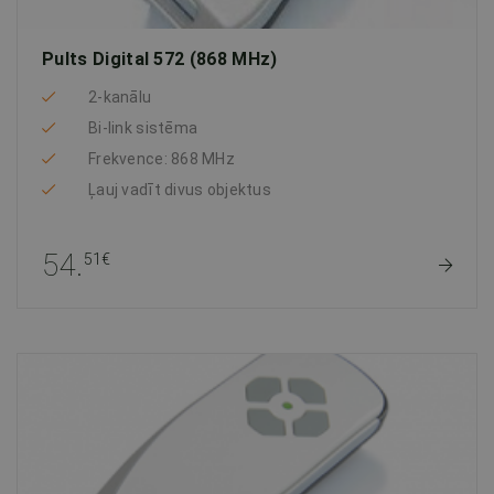
Pults Digital 572 (868 MHz)
2-kanālu
Bi-link sistēma
Frekvence: 868 MHz
Ļauj vadīt divus objektus
54.
51€