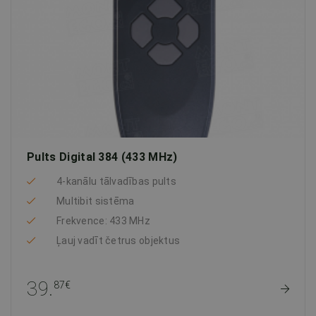
Pults Digital 384 (433 MHz)
4-kanālu tālvadības pults
Multibit sistēma
Frekvence: 433 MHz
Ļauj vadīt četrus objektus
39.
87€