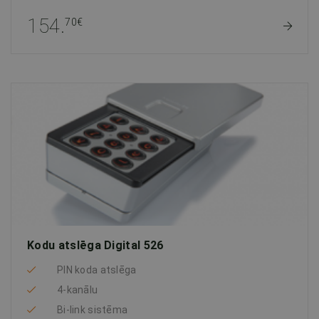
154.
70€
Kodu atslēga Digital 526
PIN koda atslēga
4-kanālu
Bi-link sistēma