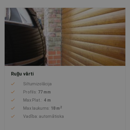
Ruļļu vārti
Siltumizolācija
Profils:
77 mm
Max Plat.:
4 m
2
Max laukums:
18 m
Vadība: automātiska