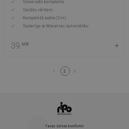
Universāls komplekts
Garāžu vārtiem
Komplektā aukla (3 m)
Saderīgs ar Marantec automātiku
39.
60€
1
2
3
Tavas dzīves komforts!