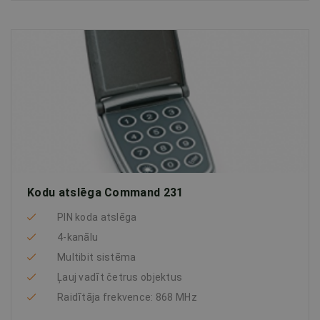
Kodu atslēga Command 231
PIN koda atslēga
4-kanālu
Multibit sistēma
Ļauj vadīt četrus objektus
Raidītāja frekvence: 868 MHz