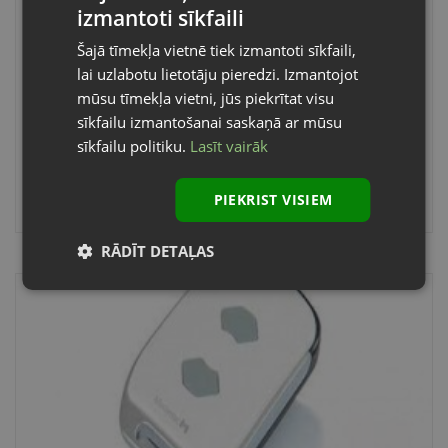
Pults Digital 564 (868 MHz)
izmantoti sīkfaili
LATVIAN
4-kanālu
Šajā tīmekļa vietnē tiek izmantoti sīkfaili,
ENGLISH
Bi-link sistēma
lai uzlabotu lietotāju pieredzi. Izmantojot
mūsu tīmekļa vietni, jūs piekrītat visu
Frekvence: 868 MHz
sīkfailu izmantošanai saskaņā ar mūsu
Ļauj vadīt četrus objektus
sīkfailu politiku.
Lasīt vairāk
51.
93€
PIEKRIST VISIEM
RĀDĪT DETAĻAS