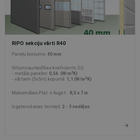
RIPO sekciju vārti R40
Paneļu biezums:
40 mm
Siltumcaurlaidības koeficients (U):
2
- metāla panelim:
0,56 (W/m
K)
2
- vārtiem (5x5m) kopumā:
1,1 (W/m
K)
Maksimālais Plat. x Augst.:
8,5 x 7 m
Izgatavošanas termiņš:
2 - 3 nedēļas