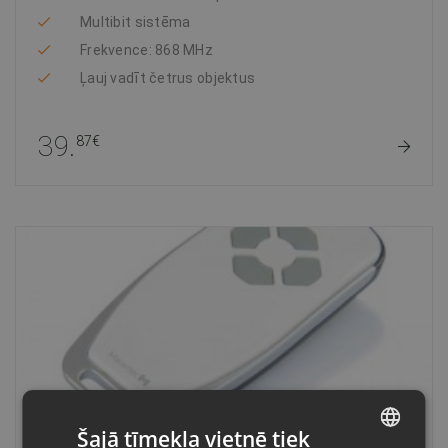
Multibit sistēma
Frekvence: 868 MHz
Ļauj vadīt četrus objektus
39.
87€
Šajā tīmekļa vietnē tiek