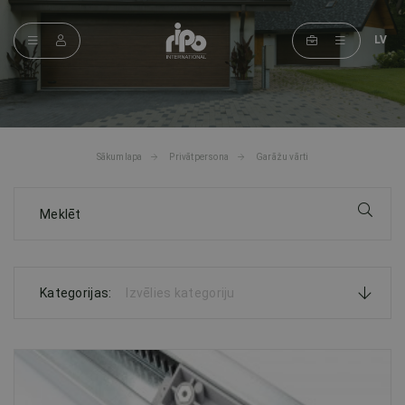
LV
Sākumlapa
Privātpersona
Garāžu vārti
Kategorijas:
Izvēlies kategoriju