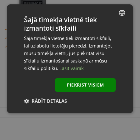
Šajā tīmekļa vietnē tiek
izmantoti sīkfaili
2 - kanālu
LATVIAN
Beninca motoriem
Šajā tīmekļa vietnē tiek izmantoti sīkfaili,
ENGLISH
lai uzlabotu lietotāju pieredzi. Izmantojot
Darbības attālums līdz 230 m
mūsu tīmekļa vietni, jūs piekrītat visu
27.
€
sīkfailu izmantošanai saskaņā ar mūsu
66
sīkfailu politiku.
Lasīt vairāk
*ar PVN 21%
PIEKRIST VISIEM
Ielikt grozā
RĀDĪT DETAĻAS