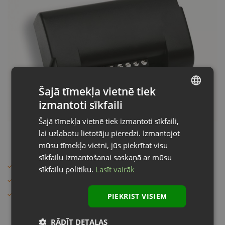
Šajā tīmekļa vietnē tiek
izmantoti sīkfaili
LATVIAN
Šajā tīmekļa vietnē tiek izmantoti sīkfaili,
ENGLISH
lai uzlabotu lietotāju pieredzi. Izmantojot
mūsu tīmekļa vietni, jūs piekrītat visu
sīkfailu izmantošanai saskaņā ar mūsu
Divkanālu
sīkfailu politiku.
Lasīt vairāk
Releja izeja max: 500 mA
Atmiņas iespējas: līdz 254 kodiem
PIEKRIST VISIEM
95.
€
77
RĀDĪT DETAĻAS